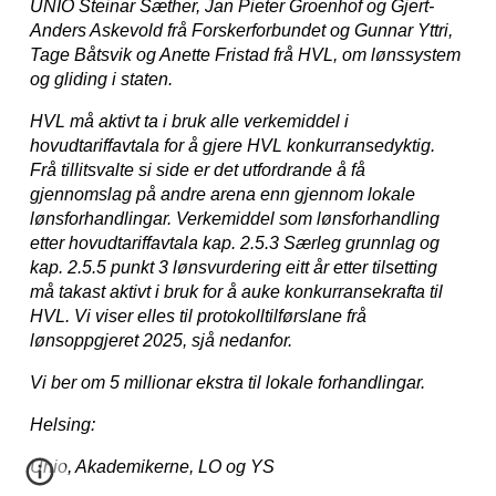
UNIO Steinar Sæther, Jan Pieter Groenhof og Gjert-
Anders Askevold frå Forskerforbundet og Gunnar Yttri,
Tage Båtsvik og Anette Fristad frå HVL, om lønssystem
og gliding i staten.
HVL må aktivt ta i bruk alle verkemiddel i
hovudtariffavtala for å gjere HVL konkurransedyktig.
Frå tillitsvalte si side er det utfordrande å få
gjennomslag på andre arena enn gjennom lokale
lønsforhandlingar. Verkemiddel som lønsforhandling
etter hovudtariffavtala kap. 2.5.3 Særleg grunnlag og
kap. 2.5.5 punkt 3 lønsvurdering eitt år etter tilsetting
må takast aktivt i bruk for å auke konkurransekrafta til
HVL. Vi viser elles til protokolltilførslane frå
lønsoppgjeret 2025, sjå nedanfor.
Vi ber om 5 millionar ekstra til lokale forhandlingar.
Helsing:
Unio, Akademikerne, LO og YS