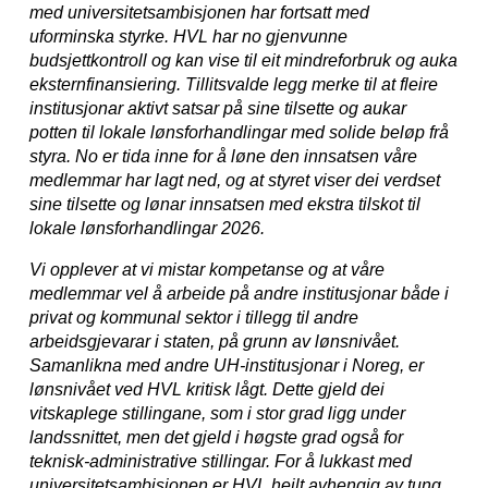
med universitetsambisjonen har fortsatt med
uforminska styrke. HVL har no gjenvunne
budsjettkontroll og kan vise til eit mindreforbruk og auka
eksternfinansiering. Tillitsvalde legg merke til at fleire
institusjonar aktivt satsar på sine tilsette og aukar
potten til lokale lønsforhandlingar med solide beløp frå
styra. No er tida inne for å løne den innsatsen våre
medlemmar har lagt ned, og at styret viser dei verdset
sine tilsette og lønar innsatsen med ekstra tilskot til
lokale lønsforhandlingar 2026.
Vi opplever at vi mistar kompetanse og at våre
medlemmar vel å arbeide på andre institusjonar både i
privat og kommunal sektor i tillegg til andre
arbeidsgjevarar i staten, på grunn av lønsnivået.
Samanlikna med andre UH-institusjonar i Noreg, er
lønsnivået ved HVL kritisk lågt. Dette gjeld dei
vitskaplege stillingane, som i stor grad ligg under
landssnittet, men det gjeld i høgste grad også for
teknisk-administrative stillingar. For å lukkast med
universitetsambisjonen er HVL heilt avhengig av tung