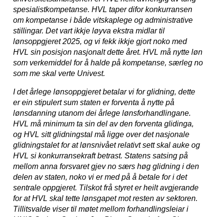
spesialistkompetanse. HVL taper difor konkurransen
om kompetanse i både vitskaplege og administrative
stillingar. Det vart ikkje løyva ekstra midlar til
lønsoppgjeret 2025, og vi fekk ikkje gjort noko med
HVL sin posisjon nasjonalt dette året. HVL må nytte løn
som verkemiddel for å halde på kompetanse, særleg no
som me skal verte Univest.
I det årlege lønsoppgjeret betalar vi for glidning, dette
er ein stipulert sum staten er forventa å nytte på
lønsdanning utanom dei årlege lønsforhandlingane.
HVL må minimum ta sin del av den forventa glidinga,
og HVL sitt glidningstal må ligge over det nasjonale
glidningstalet for at lønsnivået relativt sett skal auke og
HVL si konkurransekraft betrast. Statens satsing på
mellom anna forsvaret gjev no særs høg glidning i den
delen av staten, noko vi er med på å betale for i det
sentrale oppgjeret. Tilskot frå styret er heilt avgjerande
for at HVL skal tette lønsgapet mot resten av sektoren.
Tillitsvalde viser til møtet mellom forhandlingsleiar i