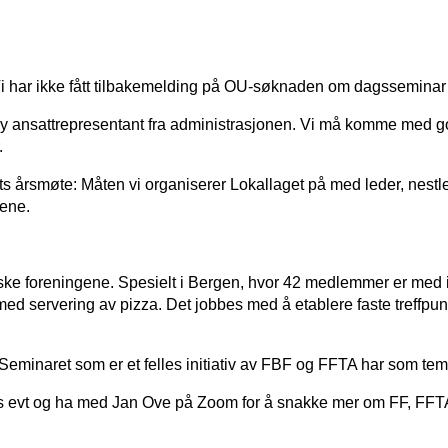
. - Vi har ikke fått tilbakemelding på OU-søknaden om dagssemina
 ny ansattrepresentant fra administrasjonen. Vi må komme med god
r.
 årsmøte: Måten vi organiserer Lokallaget på med leder, nestl
vene.
ske foreningene. Spesielt i Bergen, hvor 42 medlemmer er med 
d servering av pizza. Det jobbes med å etablere faste treffpunk
 Seminaret som er et felles initiativ av FBF og FFTA har som tema
pus evt og ha med Jan Ove på Zoom for å snakke mer om FF, FFT