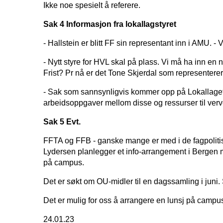
Ikke noe spesielt å referere.
Sak 4 Informasjon fra lokallagstyret
- Hallstein er blitt FF sin representant inn i AMU
- Nytt styre for HVL skal på plass. Vi må ha inn en
Frist? Pr nå er det Tone Skjerdal som representere
- Sak som sannsynligvis kommer opp på Lokallagets
arbeidsoppgaver mellom disse og ressurser til ver
Sak 5 Evt.
FFTA og FFB - ganske mange er med i de fagpoliti
Lydersen planlegger et info-arrangement i Bergen me
på campus.
Det er søkt om OU-midler til en dagssamling i juni.
Det er mulig for oss å arrangere en lunsj på cam
24.01.23