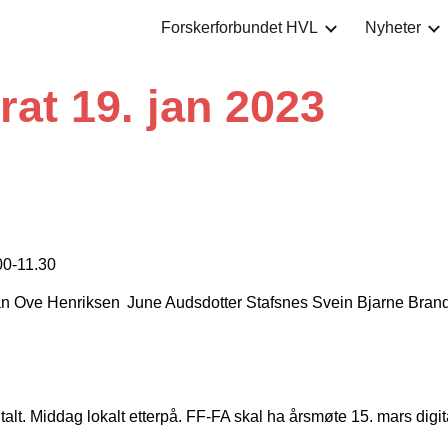
Forskerforbundet HVL
Nyheter
ip to main content
Skip to navigat
rat 19. jan 2023
00-11.30
Jan Ove Henriksen June Audsdotter Stafsnes Svein Bjarne Brand
talt. Middag lokalt etterpå. FF-FA skal ha årsmøte 15. mars digit