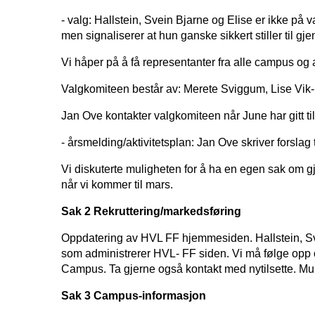
- valg: Hallstein, Svein Bjarne og Elise er ikke på v
men signaliserer at hun ganske sikkert stiller til gje
Vi håper på å få representanter fra alle campus og a
Valgkomiteen består av: Merete Sviggum, Lise Vi
Jan Ove kontakter valgkomiteen når June har gitt ti
- årsmelding/aktivitetsplan: Jan Ove skriver forsla
Vi diskuterte muligheten for å ha en egen sak om gj
når vi kommer til mars.
Sak 2 Rekruttering/markedsføring
Oppdatering av HVL FF hjemmesiden. Hallstein, Svei
som administrerer HVL- FF siden. Vi må følge opp og 
Campus. Ta gjerne også kontakt med nytilsette. Mu
Sak 3 Campus-informasjon