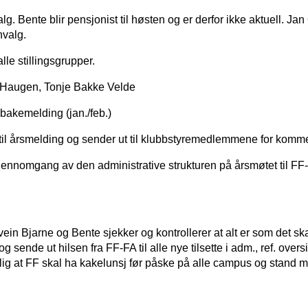
alg. Bente blir pensjonist til høsten og er derfor ikke aktuell. J
nvalg.
lle stillingsgrupper.
k-Haugen, Tonje Bakke Velde
lbakemelding (jan./feb.)
g til årsmelding og sender ut til klubbstyremedlemmene for komme
ennomgang av den administrative strukturen på årsmøtet til FF-FA
n Bjarne og Bente sjekker og kontrollerer at alt er som det sk
sende ut hilsen fra FF-FA til alle nye tilsette i adm., ref. overs
lig at FF skal ha kakelunsj før påske på alle campus og stand m