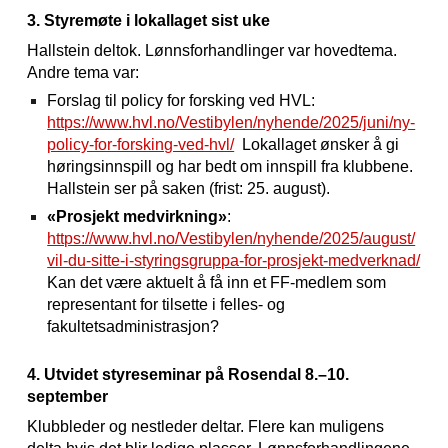
3. Styremøte i lokallaget sist uke
Hallstein deltok. Lønnsforhandlinger var hovedtema.
Andre tema var:
Forslag til policy for forsking ved HVL:
https://www.hvl.no/Vestibylen/nyhende/2025/juni/ny-
policy-for-forsking-ved-hvl/
Lokallaget ønsker å gi
høringsinnspill og har bedt om innspill fra klubbene.
Hallstein ser på saken (frist: 25. august).
«Prosjekt medvirkning»
:
https://www.hvl.no/Vestibylen/nyhende/2025/august/
vil-du-sitte-i-styringsgruppa-for-prosjekt-medverknad/
Kan det være aktuelt å få inn et FF-medlem som
representant for tilsette i felles- og
fakultetsadministrasjon?
4. Utvidet styreseminar på Rosendal 8.–10.
september
Klubbleder og nestleder deltar. Flere kan muligens