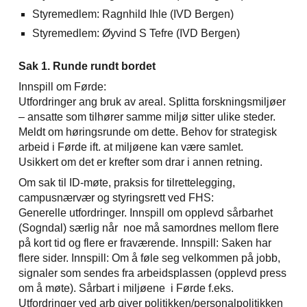
Styremedlem: Ragnhild Ihle (IVD Bergen)
Styremedlem: Øyvind S Tefre (IVD Bergen)
Sak 1. Runde rundt bordet
Innspill om Førde:
Utfordringer ang bruk av areal. Splitta forskningsmiljøer
– ansatte som tilhører samme miljø sitter ulike steder.
Meldt om høringsrunde om dette. Behov for strategisk
arbeid i Førde ift. at miljøene kan være samlet.
Usikkert om det er krefter som drar i annen retning.
Om sak til ID-møte, praksis for tilrettelegging,
campusnærvær og styringsrett ved FHS:
Generelle utfordringer. Innspill om opplevd sårbarhet
(Sogndal) særlig når noe må samordnes mellom flere
på kort tid og flere er fraværende. Innspill: Saken har
flere sider. Innspill: Om å føle seg velkommen på jobb,
signaler som sendes fra arbeidsplassen (opplevd press
om å møte). Sårbart i miljøene i Førde f.eks.
Utfordringer ved arb giver politikken/personalpolitikken