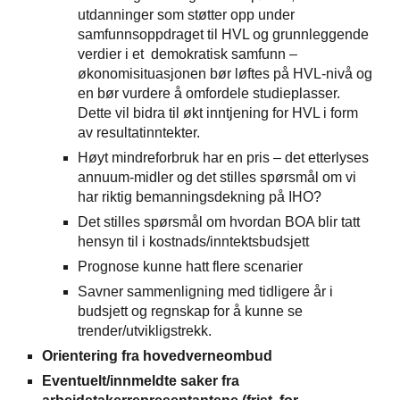
utdanninger som støtter opp under
samfunnsoppdraget til HVL og grunnleggende
verdier i et demokratisk samfunn –
økonomisituasjonen bør løftes på HVL-nivå og
en bør vurdere å omfordele studieplasser.
Dette vil bidra til økt inntjening for HVL i form
av resultatinntekter.
Høyt mindreforbruk har en pris – det etterlyses
annuum-midler og det stilles spørsmål om vi
har riktig bemanningsdekning på IHO?
Det stilles spørsmål om hvordan BOA blir tatt
hensyn til i kostnads/inntektsbudsjett
Prognose kunne hatt flere scenarier
Savner sammenligning med tidligere år i
budsjett og regnskap for å kunne se
trender/utvikligstrekk.
Orientering fra hovedverneombud
Eventuelt/innmeldte saker fra