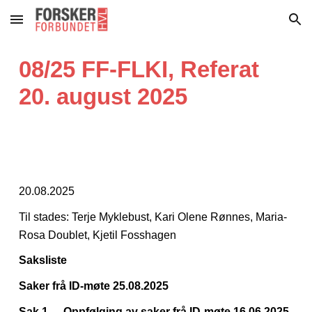
Skip to main content
Skip to navigation
0
8
/25 FF-FLKI, Referat
20
.
august
2025
20.08.2025
Til stades: Terje Myklebust, Kari Olene Rønnes, Maria-
Rosa Doublet, Kjetil Fosshagen
Saksliste
Saker frå ID-møte 25.08.2025
Sak 1
Oppfølging av saker frå ID-møte 16.06.2025